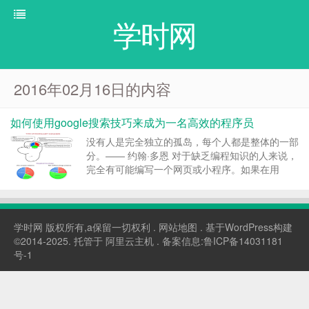
学时网
2016年02月16日的内容
如何使用google搜索技巧来成为一名高效的程序员
没有人是完全独立的孤岛，每个人都是整体的一部
分。—— 约翰·多恩 对于缺乏编程知识的人来说，
完全有可能编写一个网页或小程序。如果在用
Google搜索相关示例时幸运的话，可以搜到现成
的代码。即使是经验丰富的程序员，通常也会为了
节省时间和精力而在网上搜索解决方案。 如果不
借助搜索技术...
学时网
版权所有,a保留一切权利 .
网站地图
. 基于WordPress构建
©2014-2025. 托管于
阿里云主机
. 备案信息:
鲁ICP备14031181
号-1