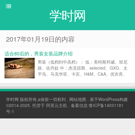
学时网
2017年01月19日的内容
适合80后的，男装女装品牌介绍
男装（低档到中高档）： 低：美特斯邦威、班尼
路、佐丹奴 中：杰克琼斯、selected、GXG、太
平鸟、马克华菲、卡宾、H&M、C&A、优衣库、
ZARA、GAP、Esprit、dickies、狼爪 中高：
CKJ、AJ、EA、LEE、LEVIS、G-star、NAU...
学时网
版权所有,a保留一切权利 .
网站地图
. 基于WordPress构建
©2014-2025. 托管于
阿里云主机
. 备案信息:
鲁ICP备14031181
号-1