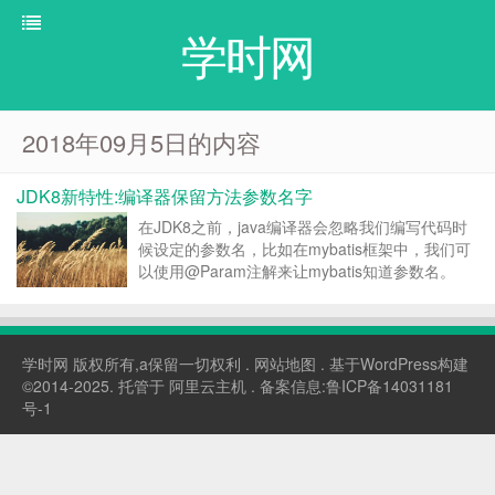
学时网
2018年09月5日的内容
JDK8新特性:编译器保留方法参数名字
在JDK8之前，java编译器会忽略我们编写代码时
候设定的参数名，比如在mybatis框架中，我们可
以使用@Param注解来让mybatis知道参数名。
public interface DemoMapper { ...
学时网
版权所有,a保留一切权利 .
网站地图
. 基于WordPress构建
©2014-2025. 托管于
阿里云主机
. 备案信息:
鲁ICP备14031181
号-1