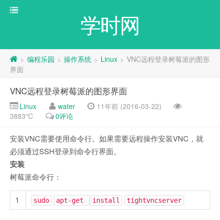
学时网
编程乐园
操作系统
Linux
VNC远程登录树莓派的图形
>
>
>
>
界面
VNC远程登录树莓派的图形界面
Linux
water
11年前 (2016-03-22)
3883℃
0评论
安装VNC需要使用命令行。如果需要远程操作安装VNC，就
必须通过SSH登录到命令行界面。
安装
树莓派命令行：
1
sudo
apt-get
install
tightvncserver