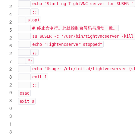
echo "Starting TightVNC server for $USER "
2
;;
4
stop)
2
# 终止命令行。此处控制台号码与启动一致。
5
su $USER -c '/usr/bin/tightvncserver -kill
2
echo "Tightvncserver stopped"
6
2
;;
7
*)
2
echo "Usage: /etc/init.d/tightvncserver {s
8
exit 1
2
;;
9
esac
3
exit 0
0
3
1
3