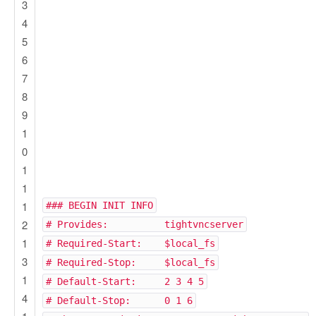
3
4
5
6
7
8
9
1
0
1
1
1
### BEGIN INIT INFO
2
# Provides: tightvncserver
1
# Required-Start: $local_fs
3
# Required-Stop: $local_fs
1
# Default-Start: 2 3 4 5
4
# Default-Stop: 0 1 6