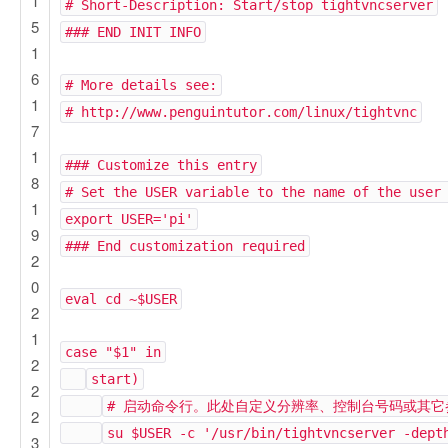
1
# Short-Description: Start/stop tightvncserver
5
### END INIT INFO
1
6
# More details see:
1
# http://www.penguintutor.com/linux/tightvnc
7
1
### Customize this entry
8
# Set the USER variable to the name of the user
1
export USER='pi'
9
### End customization required
2
0
eval cd ~$USER
2
1
case "$1" in
2
start)
2
# 启动命令行。此处自定义分辨率、控制台号码或其它
2
su $USER -c '/usr/bin/tightvncserver -dept
3