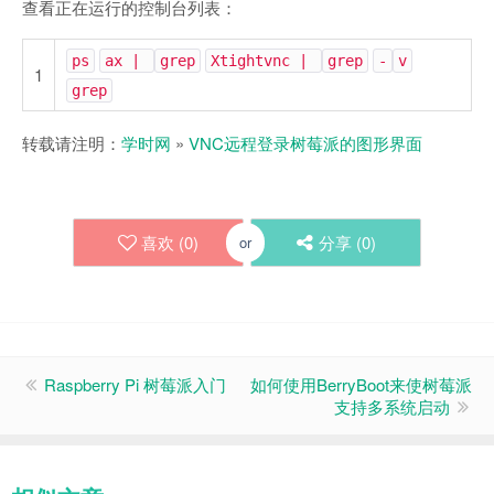
查看正在运行的控制台列表：
ps
ax |
grep
Xtightvnc |
grep
-
v
1
grep
转载请注明：
学时网
»
VNC远程登录树莓派的图形界面
喜欢 (
0
)
分享 (
0
)
or
Raspberry Pi 树莓派入门
如何使用BerryBoot来使树莓派
支持多系统启动