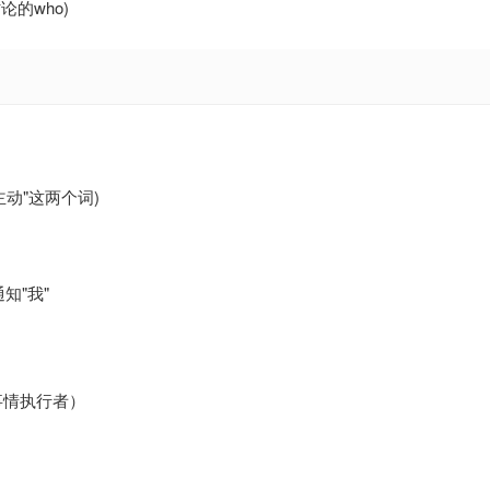
的who)
主动"这两个词)
知"我"
事情执行者）