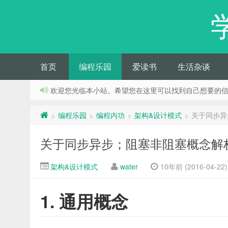
首页
编程乐园
爱读书
生活杂谈
欢迎您光临本小站。希望您在这里可以找到自己想要的
编程乐园
编程内功
架构&设计模式
关于同步异
>
>
>
>
关于同步异步；阻塞非阻塞概念解
架构&设计模式
water
10年前 (2016-04-22)
1. 通用概念