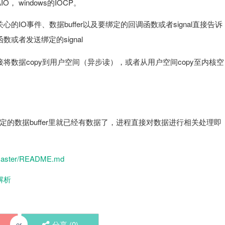
 windows的IOCP。
的IO事件、数据buffer以及要绑定的回调函数或者signal直接告诉
或者发送绑定的signal
将数据copy到用户空间（异步读），或者从用户空间copy至内核空
的数据buffer里就已经有数据了，进程直接对数据进行相关处理即
ob/master/README.md
解析
分享 (
0
)
or