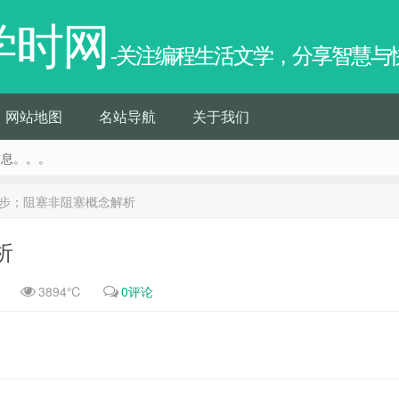
学时网
-关注编程生活文学，分享智慧与
网站地图
名站导航
关于我们
信息。。。
步；阻塞非阻塞概念解析
析
3894℃
0评论