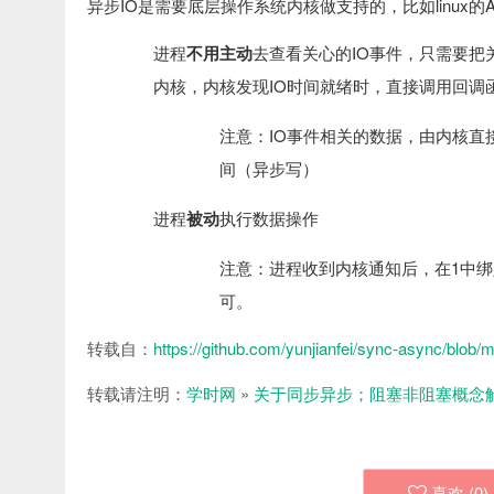
异步IO是需要底层操作系统内核做支持的，比如linux的AIO，
进程
不用主动
去查看关心的IO事件，只需要把关心
内核，内核发现IO时间就绪时，直接调用回调函数
注意：IO事件相关的数据，由内核直接
间（异步写）
进程
被动
执行数据操作
注意：进程收到内核通知后，在1中绑定
可。
转载自：
https://github.com/yunjianfei/sync-async/bl
转载请注明：
学时网
»
关于同步异步；阻塞非阻塞概念
喜欢 (
0
)