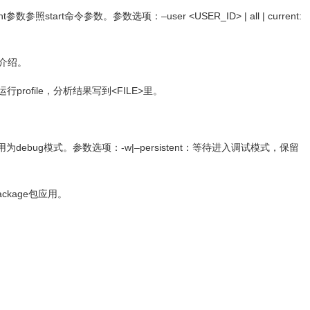
tent参数参照start命令参数。参数选项：–user <USER_ID> | all | current:
多作介绍。
进程中运行profile，分析结果写到<FILE>里。
kage包应用为debug模式。参数选项：-w|–persistent：等待进入调试模式，保留
package包应用。