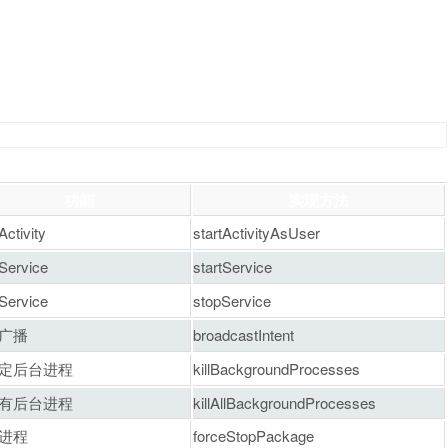
功能
实现方法
tivity
startActivityAsUser
ervice
startService
ervice
stopService
广播
broadcastIntent
定后台进程
killBackgroundProcesses
有后台进程
killAllBackgroundProcesses
进程
forceStopPackage