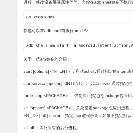
进程，修改设备屏幕属性等等。当你在adb shell命令下执行
am <command>
你也可以在adb shell前执行am命令：
adb shell am start -a android.intent.action.V
关于一些am命令的介绍：
start [options] <INTENT> ：启动activity通过指定的int
startservice [options] <INTENT> ： 启动service通
force-stop <PACKAGE> ： 强制停止指定的package包应
kill [options] <PACKAGE> ：杀死指定packa
ER_ID> | all | current: 指定user进程杀死，如果不
kill-all ：杀死所有的后台进程。