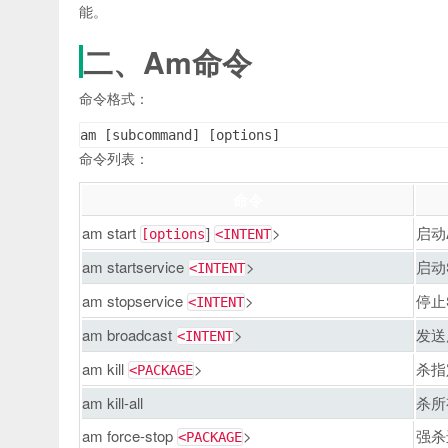
能。
二、Am命令
命令格式：
am [subcommand] [options]
命令列表：
命令
am start
]
>
启动Ac
[options
<INTENT
am startservice
>
启动S
<INTENT
am stopservice
>
停止S
<INTENT
am broadcast
>
发送
<INTENT
am kill
>
杀指
<PACKAGE
am kill-all
杀所
am force-stop
>
强杀
<PACKAGE