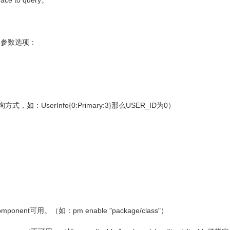
e to query。
印权限。参数选项：
式，如：UserInfo{0:Primary:3}那么USER_ID为0）
mponent可用。（如：pm enable "package/class"）