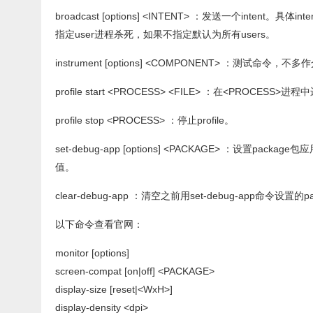
broadcast [options] <INTENT> ：发送一个intent。具体in
指定user进程杀死，如果不指定默认为所有users。
instrument [options] <COMPONENT> ：测试命令，不
profile start <PROCESS> <FILE> ：在<PROCESS>
profile stop <PROCESS> ：停止profile。
set-debug-app [options] <PACKAGE> ：设置pac
值。
clear-debug-app ：清空之前用set-debug-app命令设置的
以下命令查看官网：
monitor [options]
screen-compat [on|off] <PACKAGE>
display-size [reset|<WxH>]
display-density <dpi>