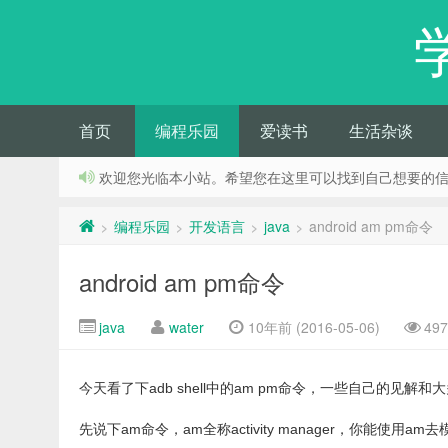
首页
编程乐园
爱读书
生活杂谈
欢迎您光临本小站。希望您在这里可以找到自己想要的
编程乐园
开发语言
java
android am pm命令
>
>
>
>
android am pm命令
java
water
10年前 (2016-05-06)
49
今天看了下adb shell中的am pm命令，一些自己的见解
先说下am命令，am全称activity manager，你能使用