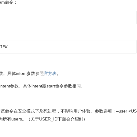
am命令：
IEW
ent参数。具体intent参数参照
官方表
。
过指定的intent参数。具体intent跟start命令参数相同。
用。
ge包应用进程，该命令在安全模式下杀死进程，不影响用户体验。参数选项：–user <US
指定默认为所有users。（关于USER_ID下面会介绍到）