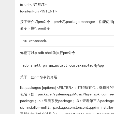
to-uri <INTENT>
to-intent-uri <INTENT>
接下来介绍pm命令，pm全称package manager，你能使
命令下执行pm命令：
pm <command>
你也可以在adb shell前执行pm命令：
adb shell pm uninstall com.example.MyApp
关于一些pm命令的介绍：
list packages [options] <FILTER> ：打
包名（如：package:/system/app/MusicPlayer.apk=com.s
package；-s：查看系统package；-3：查看第三方package；
sic installer=null 2、package:com.tencent.qqpim