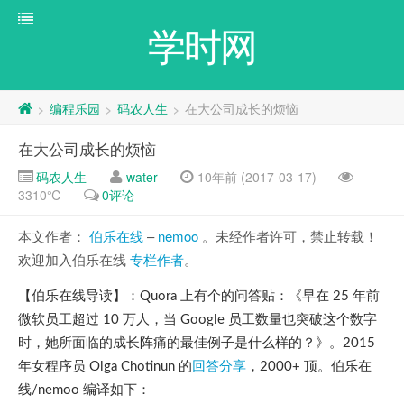
学时网
编程乐园
码农人生
在大公司成长的烦恼
>
>
>
在大公司成长的烦恼
码农人生
water
10年前 (2017-03-17)
3310℃
0评论
本文作者：
伯乐在线
–
nemoo
。未经作者许可，禁止转载！
欢迎加入伯乐在线
专栏作者
。
【伯乐在线导读】：Quora 上有个的问答贴：《早在 25 年前
微软员工超过 10 万人，当 Google 员工数量也突破这个数字
时，她所面临的成长阵痛的最佳例子是什么样的？》。2015
年女程序员 Olga Chotinun 的
回答分享
，2000+ 顶。伯乐在
线/nemoo 编译如下：