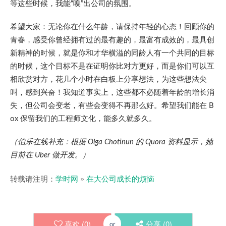
等这些时候，我能“嗅”出公司的氛围。
希望大家：无论你在什么年龄，请保持年轻的心态！回顾你的
青春，感受你曾经拥有过的最有趣的，最富有成效的，最具创
新精神的时候，就是你和才华横溢的同龄人有一个共同的目标
的时候，这个目标不是在证明你比对方更好，而是你们可以互
相欣赏对方，花几个小时在白板上分享想法，为这些想法尖
叫，感到兴奋！我知道事实上，这些都不必随着年龄的增长消
失，但公司会变老，有些会变得不再那么好。希望我们能在 B
ox 保留我们的工程师文化，能多久就多久。
（伯乐在线补充：根据 Olga Chotinun 的 Quora 资料显示，她
目前在 Uber 做开发。）
转载请注明：
学时网
»
在大公司成长的烦恼
喜欢 (
0
)
分享 (
0
)
or