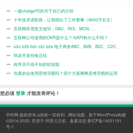
的介绍
了三件要事
DAU、ROI、
么？与KPI有
（8000字长
MCN……
什么不同？
一篇chatgpt写的关于自己的介绍
文）
十年技术进阶路，让我明白了三件要事（8000字长文）
互联网常用英文缩写：DAU、ROI、MCN……
互联网公司使用的OKR是什么？与KPI有什么不同？
o2o b2b b2c c2c b2a 电子商务ABC、B2B、B2C、C2C、
B2M、M2C、B2A
码农开发经验总结
程序员不得不知的软技能
你真的会使用思维导图吗？四个方面阐释思维导图的运用
您必须
登录
才能发表评论！
学时网
版权所有,a保留一切权利 .
网站地图
. 基于WordPress构建
©2014-2025. 托管于
阿里云主机
. 备案信息:
鲁ICP备14031181
号-1