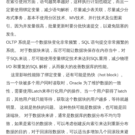
在索引使用方面，语句越简单越好，这样执行计划也稳定，而且一
定要使用绑定变量，减少语句解析，尽量减少表关联，尽量减少分
布式事务，基本不使用分区技术、MV技术、并行技术及位图索
引。因为并发量很高，批量更新时要分批快速提交，以避免阻塞的
发生。
OLTP 系统是一个数据块变化非常频繁，SQL 语句提交非常频繁的
系统。 对于数据块来说，应尽可能让数据块保存在内存当中，对
于SQL来说，尽可能使用变量绑定技术来达到SQL重用，减少物理
I/O 和重复的SQL 解析，从而极大的改善数据库的性能。
这里影响性能除了绑定变量，还有可能是热快（hot block）。
当一个块被多个用户同时读取时，Oracle 为了维护数据的一致
性，需要使用Latch来串行化用户的操作。当一个用户获得了latch
后，其他用户就只能等待，获取这个数据块的用户越多，等待就越
明显。 这就是热快的问题。 这种热快可能是数据块，也可能是回
滚端块。 对于数据块来讲，通常是数据库的数据分布不均匀导
致，如果是索引的数据块，可以考虑创建反向索引来达到重新分布
数据的目的，对于回滚段数据块，可以适当多增加几个回滚段来避