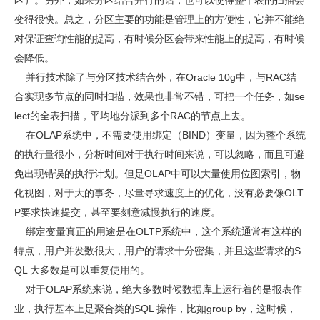
区）。另外，如果分区结合并行的话，也可以使得整个表的扫描会
变得很快。总之，分区主要的功能是管理上的方便性，它并不能绝
对保证查询性能的提高，有时候分区会带来性能上的提高，有时候
会降低。
并行技术除了与分区技术结合外，在Oracle 10g中，与RAC结
合实现多节点的同时扫描，效果也非常不错，可把一个任务，如se
lect的全表扫描，平均地分派到多个RAC的节点上去。
在OLAP系统中，不需要使用绑定（BIND）变量，因为整个系统
的执行量很小，分析时间对于执行时间来说，可以忽略，而且可避
免出现错误的执行计划。但是OLAP中可以大量使用位图索引，物
化视图，对于大的事务，尽量寻求速度上的优化，没有必要像OLT
P要求快速提交，甚至要刻意减慢执行的速度。
绑定变量真正的用途是在OLTP系统中，这个系统通常有这样的
特点，用户并发数很大，用户的请求十分密集，并且这些请求的S
QL 大多数是可以重复使用的。
对于OLAP系统来说，绝大多数时候数据库上运行着的是报表作
业，执行基本上是聚合类的SQL 操作，比如group by，这时候，