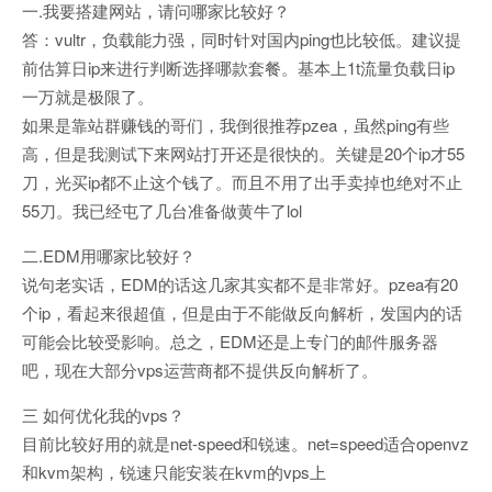
一.我要搭建网站，请问哪家比较好？
答：vultr，负载能力强，同时针对国内ping也比较低。建议提
前估算日ip来进行判断选择哪款套餐。基本上1t流量负载日ip
一万就是极限了。
如果是靠站群赚钱的哥们，我倒很推荐pzea，虽然ping有些
高，但是我测试下来网站打开还是很快的。关键是20个ip才55
刀，光买ip都不止这个钱了。而且不用了出手卖掉也绝对不止
55刀。我已经屯了几台准备做黄牛了lol
二.EDM用哪家比较好？
说句老实话，EDM的话这几家其实都不是非常好。pzea有20
个ip，看起来很超值，但是由于不能做反向解析，发国内的话
可能会比较受影响。总之，EDM还是上专门的邮件服务器
吧，现在大部分vps运营商都不提供反向解析了。
三 如何优化我的vps？
目前比较好用的就是net-speed和锐速。net=speed适合openvz
和kvm架构，锐速只能安装在kvm的vps上