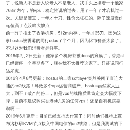
了，说新人不是新人说老人不是老人。我手头上攥着一个他家
768m内存，的vps，稳定性说的过去，用了一年了才宕机过一
次。关键是便宜，一年才十刀。性价比杠杠的。除了速度慢pi
ng值高了点没啥大缺点
前一阵子推出了香港机房，512m内存，一年才35刀。因为这
事hostus被香港的同行ddos了半个月，因为比市价低太多了。
不过这对我们消费者是好事。
2016年2月2日更新：他家多个机房都被ddos的瘫痪了，香港sl
已经瘫痪一个星期多了，现在我不太推荐这家了。只能说同行
猛如虎。
2016年4月8号更新：hostus的上家softlayer突然关闭了直连大
陆的cn2线路！导致多个vps运营商破产。hostus虽然家大业
大，到不了破产的份上，但是vps的线路质量肯定会大幅度下
降，目前不建议购买香港sl机房的任何vps！还是自有机房靠
谱啊······
2016年6月更新：目前已经支持支付宝了！同时他们推特上宣
布洛杉矶KVM节点接入中国电信的cn2线路，但是我测试的下