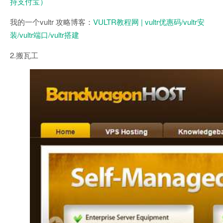
持支付宝）
我的一个vultr 攻略博客：
VULTR教程网 | vultr优惠码/vultr安
装/vultr端口/vultr搭建
2.搬瓦工