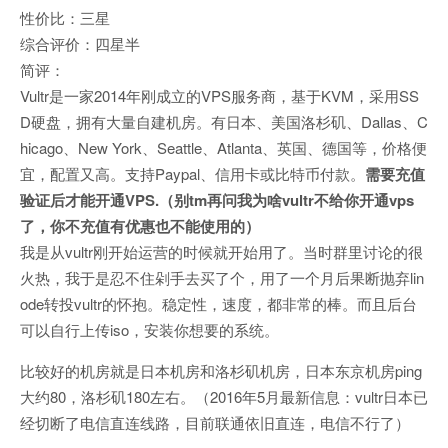
性价比：三星
综合评价：四星半
简评：
Vultr是一家2014年刚成立的VPS服务商，基于KVM，采用SS
D硬盘，拥有大量自建机房。有日本、美国洛杉矶、Dallas、C
hicago、New York、Seattle、Atlanta、英国、德国等，价格便
宜，配置又高。支持Paypal、信用卡或比特币付款。
需要充值
验证后才能开通VPS.（别tm再问我为啥vultr不给你开通vps
了，你不充值有优惠也不能使用的）
我是从vultr刚开始运营的时候就开始用了。当时群里讨论的很
火热，我于是忍不住剁手去买了个，用了一个月后果断抛弃lin
ode转投vultr的怀抱。稳定性，速度，都非常的棒。而且后台
可以自行上传iso，安装你想要的系统。
比较好的机房就是日本机房和洛杉矶机房，日本东京机房ping
大约80，洛杉矶180左右。（2016年5月最新信息：vultr日本已
经切断了电信直连线路，目前联通依旧直连，电信不行了）