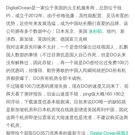
DigitalOcean是一家位于美国的云主机服务商，总部位于纽
约，成立于2012年。由于价格低廉，高性能配置、灵活布置的
优势，近些年来发展迅猛，成为中国站长圈们喜爱的品牌。该
公司拥有多个数据中心：日本东京、美国
洛杉矶
、纽约、新
泽西、新加坡、英国伦敦、德国富兰克林
我对这家原先印象不太好，一个是曾经爆出过歧视国人，乱删
国人数据的事情（不过目测也是国人自己作死，但是DO从来
没有解释过，因此存疑），再一个就是DO曾经出过免费100刀
的优惠码，你懂得。勤劳勇敢的中国人民瞬间就把DO所有机
房都挤爆了。DO所有机房全部卡成狗。
不过随着100刀优惠码逐渐失效，现在DO的速度又回来了。前
两天看了测评报告，旧金山速度不错，ping值大概160-180之
间浮动，下载速度也基本能彪满。目前来说DO唯一的缺陷就
是新加坡机房和日本机房现在线路是绕道美国再到中国，因此
这两个机房即使位置靠近大陆速度也是渣渣，不建议购买这两
个机房。
顺带给个获取DO35刀优惠券的最新方法：
Digital Ocean获取3