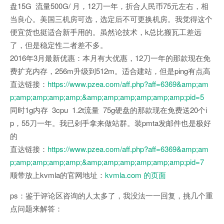
盘15G 流量500G/ 月，12刀一年，折合人民币75元左右，相
当良心。美国三机房可选，选定后不可更换机房。我觉得这个
便宜货也挺适合新手用的。虽然论技术，k总比搬瓦工差远
了，但是稳定性二者差不多。
2016年3月最新优惠：本月有大优惠，12刀一年的那款现在免
费扩充内存，256m升级到512m。适合建站，但是ping有点高
直达链接：
https://www.pzea.com/aff.php?aff=6369&amp;am
p;amp;amp;amp;amp;&amp;amp;amp;amp;amp;amp;pid=5
同时1g内存 3cpu 1.2t流量 75g硬盘的那款现在免费送20个i
p，55刀一年。我已剁手拿来做站群。装pmta发邮件也是极好
的
直达链接：
https://www.pzea.com/aff.php?aff=6369&amp;am
p;amp;amp;amp;amp;&amp;amp;amp;amp;amp;amp;pid=7
顺带放上kvmla的官网地址：
kvmla.com 的页面
ps：鉴于评论区咨询的人太多了，我没法一一回复，挑几个重
点问题来解答：