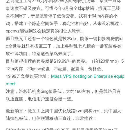
之前搬瓦工有3.99刀小内存vps的时候特别火爆，拿来干点坏
事速度不错又便宜。可惜今年6月份全球ip枯竭，搬瓦工已经
拿不到ip了，于是就暂停了低价套餐。我有个64m内存的小
鸡，搭建了个静态空间练手，稳定性相当好，从来没宕机过，
openvz能做到这么稳定真的很让人吃惊。
而且搬瓦工还有一个特色就是技术nb，能够一键切换机房的id
c全世界就只有搬瓦工了，加上各种乱七八糟的一键安装各类
软件等功能，特别适合菜鸟来练手。
目前值得推荐的套餐就是$19.99/年的套餐。（约120元rmb）5
12m内存，20gssd硬盘，2t流量。配置高，价格低。
19,99刀套餐购买地址：
Mass VPS hosting on Enterprise equip
ment
注意，洛杉矶机房ping值最低，大约180左右，但是线路只有
联通直连，电信用户速度会慢一些。
最新消息：搬瓦工上架中国优化线路kvm架构vps，到中国大
陆掉包极低，电信联通移动三直连，非常推荐！
512m内存 10gssd 1t流量 19.99刀 目前最值得购买的vps了。