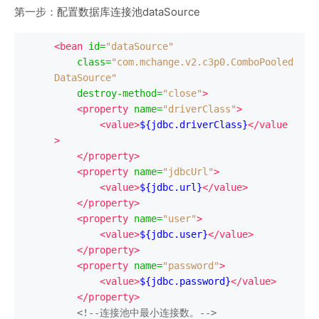
第一步：配置数据库连接池dataSource
<bean
id
=
"dataSource"
class
=
"com.mchange.v2.c3p0.ComboPooled
DataSource"
destroy-method
=
"close"
>
<property
name
=
"driverClass"
>
<value>
${jdbc.driverClass}
</value
>
</property>
<property
name
=
"jdbcUrl"
>
<value>
${jdbc.url}
</value>
</property>
<property
name
=
"user"
>
<value>
${jdbc.user}
</value>
</property>
<property
name
=
"password"
>
<value>
${jdbc.password}
</value>
</property>
<!--连接池中最小连接数。-->