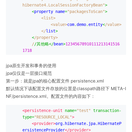
hibernate4.LocalSessionFactoryBean"
>
<
property name
=
"packagesToScan"
>
<list>
<value>
com
.
demo
.
entity
<
/value>

        </
list
>
<
/property>

    /
/其他略</
bean
>
12345678910111213141516
1718
jpa原生开发和事务的使用
jpa仅仅是一层接口规范
第一步：就是jpa的核心配置文件 persistence.xml
默认情况下该配置文件存放的位置是classpath路径下 META-I
NF/persistence.xml。配置文件的内容如下：
<persistence-unit
name
=
"test"
transaction-
type
=
"RESOURCE_LOCAL"
>
<provider>
org.hibernate.jpa.HibernateP
ersistenceProvider
</provider>