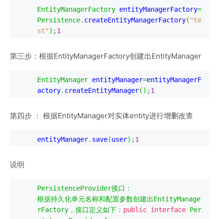
EntityManagerFactory
 entityManagerFactory
=
Persistence
.
createEntityManagerFactory
(
"te
st"
);
1
第三步：根据EntityManagerFactory创建出EntityManager
EntityManager
 entityManager
=
entityManagerF
actory
.
createEntityManager
();
1
第四步 ： 根据EntityManager对实体entity进行增删改查
entityManager
.
save
(
user
);
1
说明
PersistenceProvider
接口：
根据持久化单元名称和配置参数创建出
EntityManage
rFactory
，接口定义如下：
public
interface
Per