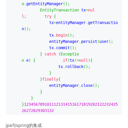
o
.
getEntityManager
();
EntityTransaction
 tx
=
nul
l
;
try
{
            tx
=
entityManager
.
getTransactio
n
();
            tx
.
begin
();
            entityManager
.
persist
(
user
);
            tx
.
commit
();
}
catch
(
Exceptio
n
 e
)
{
if
(
tx
!=
null
){
                tx
.
rollback
();
}
}
finally
{
            entityManager
.
close
();
}
}
}
12345678910111213141516171819202122232425
26272829303132
jpa与spring的集成