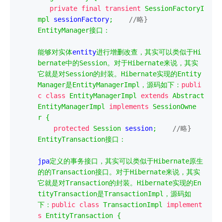
private
final
transient
SessionFactoryI
mpl
 sessionFactory
;
//略}
EntityManager
接口：
能够对实体
entity
进行增删改查，其实可以类似于
Hi
bernate
中的
Session
。对于
Hibernate
来说，其实
它就是对
Session
的封装。
Hibernate
实现的
Entity
Manager
是
EntityManagerImpl
，源码如下：
publi
c
class
EntityManagerImpl
extends
Abstract
EntityManagerImpl
implements
SessionOwne
r
{
protected
Session
 session
;
//略}
EntityTransaction
接口：
jpa
定义的事务接口，其实可以类似于
Hibernate
原生
的的
Transaction
接口。对于
Hibernate
来说，其实
它就是对
Transaction
的封装。
Hibernate
实现的
En
tityTransaction
是
TransactionImpl
，源码如
下：
public
class
TransactionImpl
implement
s
EntityTransaction
{