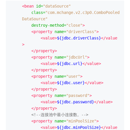
<bean
id
=
"dataSource"
class
=
"com.mchange.v2.c3p0.ComboPooled
DataSource"
destroy-method
=
"close"
>
<property
name
=
"driverClass"
>
<value>
${jdbc.driverClass}
</value
>
</property>
<property
name
=
"jdbcUrl"
>
<value>
${jdbc.url}
</value>
</property>
<property
name
=
"user"
>
<value>
${jdbc.user}
</value>
</property>
<property
name
=
"password"
>
<value>
${jdbc.password}
</value>
</property>
<!--连接池中最小连接数。-->
<property
name
=
"minPoolSize"
>
<value>
${jdbc.minPoolSize}
</value