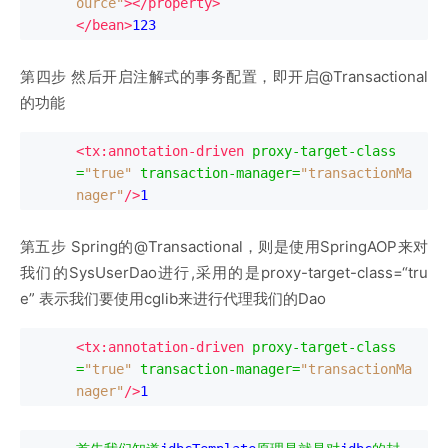
ource"
></property>
</bean>
123
第四步 然后开启注解式的事务配置，即开启@Transactional
的功能
<tx:annotation-driven
proxy-target-class
=
"true"
transaction-manager
=
"transactionMa
nager"
/>
1
第五步 Spring的@Transactional，则是使用SpringAOP来对
我们的SysUserDao进行,采用的是proxy-target-class=“tru
e” 表示我们要使用cglib来进行代理我们的Dao
<tx:annotation-driven
proxy-target-class
=
"true"
transaction-manager
=
"transactionMa
nager"
/>
1