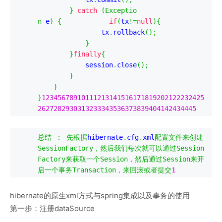
}
catch
(
Exceptio
n
 e
)
{
if
(
tx
!=
null
){
                tx
.
rollback
();
}
}
finally
{
            session
.
close
();
}
}
}
12345678910111213141516171819202122232425
2627282930313233343536373839404142434445
总结
：
先根据
hibernate
.
cfg
.
xml
配置文件来创建
SessionFactory
，然后我们每次就可以通过
Session
Factory
来获取一个
Session
，然后通过
Session
来开
启一个事务
Transaction
，来回滚或者提交
1
hibernate的原生xml方式与spring集成以及事务的使用
第一步：注册dataSource