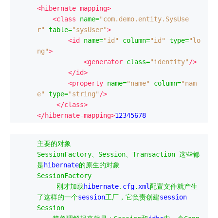
<hibernate-mapping>
<class
name
=
"com.demo.entity.SysUse
r"
table
=
"sysUser"
>
<id
name
=
"id"
column
=
"id"
type
=
"lo
ng"
>
<generator
class
=
"identity"
/>
</id>
<property
name
=
"name"
column
=
"nam
e"
type
=
"string"
/>
</class>
</hibernate-mapping>
12345678
主要的对象
SessionFactory
、
Session
、
Transaction
这些都
是
hibernate
的原生的对象
SessionFactory
刚才加载
hibernate
.
cfg
.
xml
配置文件就产生
了这样的一个
session
工厂，它负责创建
Session