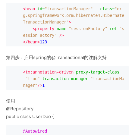
<bean
id
=
"transactionManager"
class
=
"or
g.springframework.orm.hibernate4.Hibernate
TransactionManager"
>
<property
name
=
"sessionFactory"
ref
=
"s
essionFactory"
/>
</bean>
123
第四步：启用spring的@Transactional的注解支持
<tx:annotation-driven
proxy-target-class
=
"true"
transaction-manager
=
"transactionMa
nager"
/>
1
使用
@Repository
public class UserDao {
@Autowired