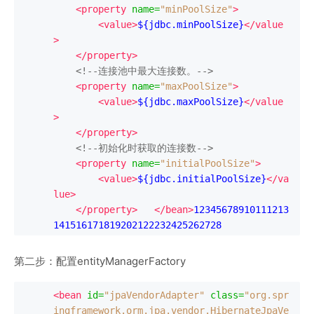
<property
name
=
"minPoolSize"
>
<value>
${jdbc.minPoolSize}
</value
>
</property>
<!--连接池中最大连接数。-->
<property
name
=
"maxPoolSize"
>
<value>
${jdbc.maxPoolSize}
</value
>
</property>
<!--初始化时获取的连接数-->
<property
name
=
"initialPoolSize"
>
<value>
${jdbc.initialPoolSize}
</va
lue>
</property>
</bean>
12345678910111213
141516171819202122232425262728
第二步：配置entityManagerFactory
<bean
id
=
"jpaVendorAdapter"
class
=
"org.spr
ingframework.orm.jpa.vendor.HibernateJpaVe