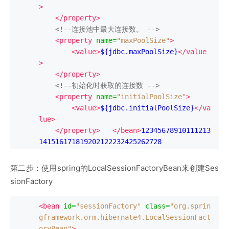
>
</property>
<!--连接池中最大连接数。 -->
<property
name
=
"maxPoolSize"
>
<value>
${jdbc.maxPoolSize}
</value
>
</property>
<!--初始化时获取的连接数 -->
<property
name
=
"initialPoolSize"
>
<value>
${jdbc.initialPoolSize}
</va
lue>
</property>
</bean>
12345678910111213
141516171819202122232425262728
第二步：使用spring的LocalSessionFactoryBean来创建Ses
sionFactory
<bean
id
=
"sessionFactory"
class
=
"org.sprin
gframework.orm.hibernate4.LocalSessionFact
oryBean"
>