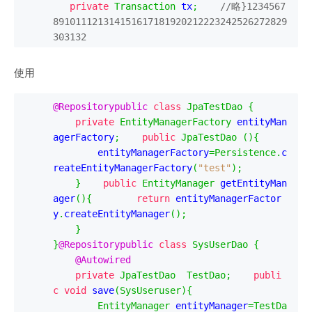
private
Transaction
 tx
;
//略}1234567
891011121314151617181920212223242526272829
303132
使用
@Repositorypublic
class
JpaTestDao
{
private
EntityManagerFactory
 entityMan
agerFactory
;
public
JpaTestDao
(){
        entityManagerFactory
=
Persistence
.
c
reateEntityManagerFactory
(
"test"
);
}
public
EntityManager
 getEntityMan
ager
(){
return
 entityManagerFactor
y
.
createEntityManager
();
}
}
@Repositorypublic
class
SysUserDao
{
@Autowired
private
JpaTestDao
TestDao
;
publi
c
void
 save
(
SysUseruser
){
EntityManager
 entityManager
=
TestDa