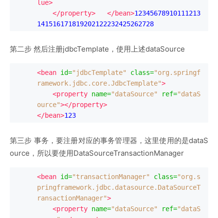
lue>
</property>
</bean>
12345678910111213
141516171819202122232425262728
第二步 然后注册jdbcTemplate，使用上述dataSource
<bean
id
=
"jdbcTemplate"
class
=
"org.springf
ramework.jdbc.core.JdbcTemplate"
>
<property
name
=
"dataSource"
ref
=
"dataS
ource"
></property>
</bean>
123
第三步 事务，要注册对应的事务管理器，这里使用的是dataS
ource，所以要使用DataSourceTransactionManager
<bean
id
=
"transactionManager"
class
=
"org.s
pringframework.jdbc.datasource.DataSourceT
ransactionManager"
>
<property
name
=
"dataSource"
ref
=
"dataS