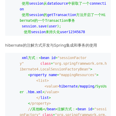
使用
session
从
dataSource
中获取了一个
connecti
on

使用
session
的
getTransaction
方法开启了一个
Hi
bernate
的一个
Transaction
事务
 session
.
save
(
user
);
使用
session
来持久化
user12345678
hibernate的注解方式开发与Spring集成和事务的使用
 xml
方式：<
bean id
=
"sessionFactor
y"
class
=
"org.springframework.orm.h
ibernate4.LocalSessionFactoryBean"
>
<
property name
=
"mappingResources"
>
<list>
<value>
hibernate
/
mapping
/
SysUs
er
.
hbm
.
xml
<
/value>

        </
list
>
<
/property>

    /
/其他略</
bean
>注解方式：<
bean id
=
"sessi
onFactory"
class
=
"org.springframework.orm.