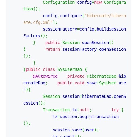
Configuration
 config
=
new
Configura
tion
();
        config
.
configure
(
"hibernate/hibern
ate.cfg.xml"
);
        sessionFactory
=
config
.
buildSession
Factory
();
}
public
Session
 openSession
()
{
return
 sessionFactory
.
openSession
();
}
}
public
class
SysUserDao
{
@Autowired
private
HibernateDao
 hib
ernateDao
;
public
void
 save
(
SysUser
 use
r
){
Session
 session
=
hibernateDao
.
openS
ession
();
Transaction
 tx
=
null
;
try
{
            tx
=
session
.
beginTransaction
();
            session
.
save
(
user
);
            tx
.
commit
();