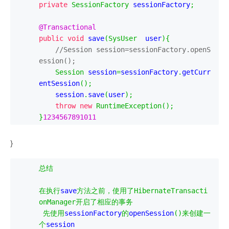
private
SessionFactory
 sessionFactory
;
@Transactional
public
void
 save
(
SysUser
  user
){
//Session session=sessionFactory.openS
ession();
Session
 session
=
sessionFactory
.
getCurr
entSession
();
    session
.
save
(
user
);
throw
new
RuntimeException
();
}
1234567891011
}
总结
在执行
save
方法之前，使用了
HibernateTransacti
onManager
开启了相应的事务
先使用
sessionFactory
的
openSession
()来创建一
个
session
