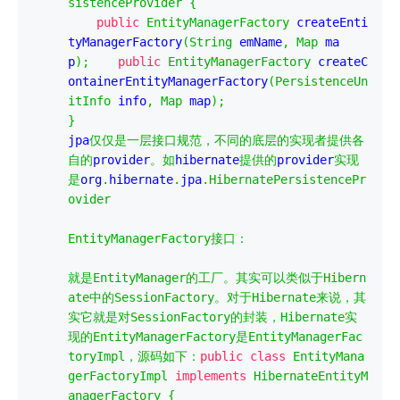
sistenceProvider
{
public
EntityManagerFactory
 createEnti
tyManagerFactory
(
String
 emName
,
Map
 ma
p
);
public
EntityManagerFactory
 createC
ontainerEntityManagerFactory
(
PersistenceUn
itInfo
 info
,
Map
 map
);
}
jpa
仅仅是一层接口规范，不同的底层的实现者提供各
自的
provider
。如
hibernate
提供的
provider
实现
是
org
.
hibernate
.
jpa
.
HibernatePersistencePr
ovider
EntityManagerFactory
接口：
就是
EntityManager
的工厂。其实可以类似于
Hibern
ate
中的
SessionFactory
。对于
Hibernate
来说，其
实它就是对
SessionFactory
的封装，
Hibernate
实
现的
EntityManagerFactory
是
EntityManagerFac
toryImpl
，源码如下：
public
class
EntityMana
gerFactoryImpl
implements
HibernateEntityM
anagerFactory
{