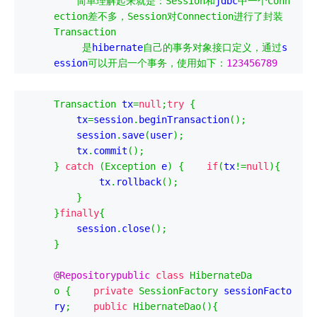
简单理解起来就是：
Session
和
jdbc
中一个
Conn
ection
差不多，
Session
对
Connection
进行了封装
Transaction
是
hibernate
自己的事务对象接口定义，通过
s
ession
可以开启一个事务，使用如下：
123456789
Transaction
 tx
=
null
;
try
{
    tx
=
session
.
beginTransaction
();
    session
.
save
(
user
);
    tx
.
commit
();
}
catch
(
Exception
 e
)
{
if
(
tx
!=
null
){
        tx
.
rollback
();
}
}
finally
{
    session
.
close
();
}
@Repositorypublic
class
HibernateDa
o
{
private
SessionFactory
 sessionFacto
ry
;
public
HibernateDao
(){