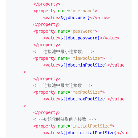
</property>
<property
name
=
"username"
>
<value>
${jdbc.user}
</value>
</property>
<property
name
=
"password"
>
<value>
${jdbc.password}
</value>
</property>
<!--连接池中最小连接数。-->
<property
name
=
"minPoolSize"
>
<value>
${jdbc.minPoolSize}
</value
>
</property>
<!--连接池中最大连接数 -->
<property
name
=
"maxPoolSize"
>
<value>
${jdbc.maxPoolSize}
</value
>
</property>
<!--初始化时获取的连接数 -->
<property
name
=
"initialPoolSize"
>
<value>
${jdbc.initialPoolSize}
</va