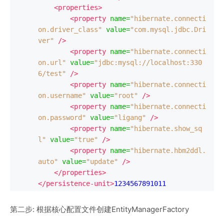
<properties>
<property
name
=
"hibernate.connecti
on.driver_class"
value
=
"com.mysql.jdbc.Dri
ver"
/>
<property
name
=
"hibernate.connecti
on.url"
value
=
"jdbc:mysql://localhost:330
6/test"
/>
<property
name
=
"hibernate.connecti
on.username"
value
=
"root"
/>
<property
name
=
"hibernate.connecti
on.password"
value
=
"ligang"
/>
<property
name
=
"hibernate.show_sq
l"
value
=
"true"
/>
<property
name
=
"hibernate.hbm2ddl.
auto"
value
=
"update"
/>
</properties>
</persistence-unit>
1234567891011
第二步: 根据核心配置文件创建EntityManagerFactory