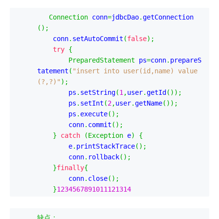
Connection
 conn
=
jdbcDao
.
getConnection
();
    conn
.
setAutoCommit
(
false
);
try
{
PreparedStatement
 ps
=
conn
.
prepareS
tatement
(
"insert into user(id,name) value
(?,?)"
);
        ps
.
setString
(
1
,
user
.
getId
());
        ps
.
setInt
(
2
,
user
.
getName
());
        ps
.
execute
();
        conn
.
commit
();
}
catch
(
Exception
 e
)
{
        e
.
printStackTrace
();
        conn
.
rollback
();
}
finally
{
        conn
.
close
();
}
1234567891011121314
缺点：