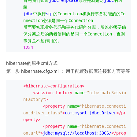
首先我们知道
jdbcTemplate
原理是就是对
jdbc
的封
装
jdbc
中执行
sql
的
Connection
和执行事务功能的的
Co
nnection
必须是同一个
Connection
后面要实现业务代码和事务代码的分离，所以必须要确
保分离之后的两者使用的是同一个
Connection
，否则
事务是不起作用的。
1234
hibernate的原生xml方式
第一步 hibernate.cfg.xml ： 用于配置数据库连接和方言等等
<hibernate-configuration>
<session-factory
name
=
"hibernateSessio
nFactory"
>
<property
name
=
"hibernate.connecti
on.driver_class"
>
com.mysql.jdbc.Driver
</pr
operty>
<property
name
=
"hibernate.connecti
on.url"
>
jdbc:mysql://localhost:3306/
</prop