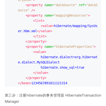
<property
name
=
"dataSource"
ref
=
"dataS
ource"
/>
<property
name
=
"mappingResources"
>
<list>
<value>
hibernate/mapping/SysUs
er.hbm.xml
</value>
</list>
</property>
<property
name
=
"hibernateProperties"
>
<value>
            hibernate.dialect=org.hibernat
e.dialect.MySQLDialect

            hibernate.show_sql=true

</value>
</property>
</bean>
1234567891011121314
第三步：注册hibernate的事务管理器 HibernateTransaction
Manager