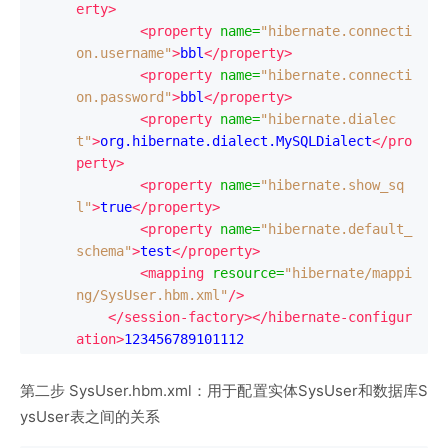
erty>
<property
name
=
"hibernate.connecti
on.username"
>
bbl
</property>
<property
name
=
"hibernate.connecti
on.password"
>
bbl
</property>
<property
name
=
"hibernate.dialec
t"
>
org.hibernate.dialect.MySQLDialect
</pro
perty>
<property
name
=
"hibernate.show_sq
l"
>
true
</property>
<property
name
=
"hibernate.default_
schema"
>
test
</property>
<mapping
resource
=
"hibernate/mappi
ng/SysUser.hbm.xml"
/>
</session-factory></hibernate-configur
ation>
123456789101112
第二步 SysUser.hbm.xml：用于配置实体SysUser和数据库S
ysUser表之间的关系