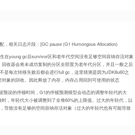
c
：[GC pause (G1 Humongous Allocation)
般发生在young gc后survivor区和老年代空间没有足够空间容纳存活对象
败时，回收器会将未成功复制的分区全部置为老年代分区，并且一般之后
是每次转移失败后都会进行full gc，这里猜测是因为JDK8u60之
型对象的回收。因此释放了内存，内存占用回到可使用的状态
据预设的停顿时间，G1的停顿预测模型会动态的调整年轻代的大
移失败时，年轻代大小被调整到了全堆60%的上限值。过大的年轻代，以
的空间，导致没有足够的空间容纳存活对象（过大的年轻代也有可能导致