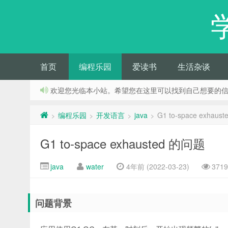
首页
编程乐园
爱读书
生活杂谈
欢迎您光临本小站。希望您在这里可以找到自己想要的
编程乐园
开发语言
java
G1 to-space exhau
>
>
>
>
G1 to-space exhausted 的问题
java
water
4年前 (2022-03-23)
371
问题背景