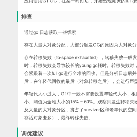
应用使用G1 GC，在某一时刻后，开始出现频繁的full g
排查
通过gc 日志获取一些线索
存在大量大对象分配，大部分触发GC的原因为大对象分配，相关日志片段
存在转移失败（to-space exhausted），转移失败一
时，转移失败会导致较长的young gc耗时。转移失
会紧跟着一次full gc进行全堆的回收。但是分析日志后并不
后，在年轻代回收的最后（对象转移之后），会进行巨
年轻代大小过大，G1中一般不需要设置年轻代大小，根
小。阈值为全堆大小的15% ~ 60%。观察到发生转
及大量的大对象分区，挤占了survivor区和老年代
存活对象变多），最终转移失败。
调优建议