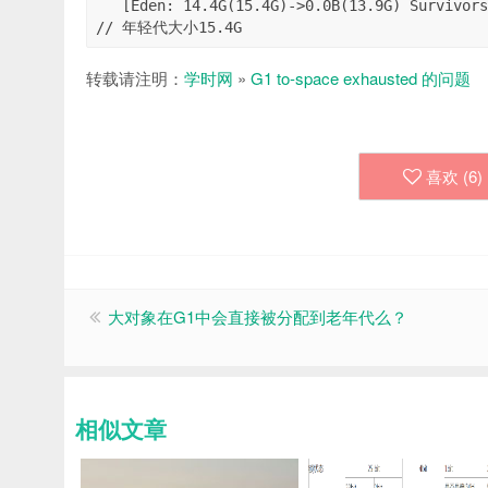
   [Eden: 14.4G(15.4G)->0.0B(13.9G) Survivors: 184.0M->8192.0K Heap: 22.9G(26.0G)->9683.8M(26.0G)] 
// 年轻代大小15.4G
转载请注明：
学时网
»
G1 to-space exhausted 的问题
喜欢 (
6
)
大对象在G1中会直接被分配到老年代么？
相似文章