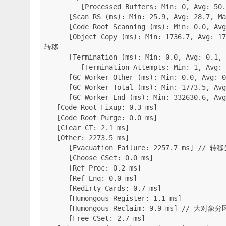
         [Processed Buffers: Min: 0, Avg: 50.9, Max: 81, Diff: 81, Sum: 407]

      [Scan RS (ms): Min: 25.9, Avg: 28.7, Max: 29.7, Diff: 3.7, Sum: 229.3]

      [Code Root Scanning (ms): Min: 0.0, Avg: 1.2, Max: 3.5, Diff: 3.5, Sum: 9.2]

      [Object Copy (ms): Min: 1736.7, Avg: 1738.4, Max: 1738.9, Diff: 2.2, Sum: 13907.0] // 对象复制
转移

      [Termination (ms): Min: 0.0, Avg: 0.1, Max: 0.1, Diff: 0.1, Sum: 0.5]

         [Termination Attempts: Min: 1, Avg: 1.9, Max: 4, Diff: 3, Sum: 15]

      [GC Worker Other (ms): Min: 0.0, Avg: 0.1, Max: 0.1, Diff: 0.1, Sum: 0.6]

      [GC Worker Total (ms): Min: 1773.5, Avg: 1773.6, Max: 1773.7, Diff: 0.2, Sum: 14188.5]

      [GC Worker End (ms): Min: 332630.6, Avg: 332630.6, Max: 332630.7, Diff: 0.1]

   [Code Root Fixup: 0.3 ms]

   [Code Root Purge: 0.0 ms]

   [Clear CT: 2.1 ms]

   [Other: 2273.5 ms]

      [Evacuation Failure: 2257.7 ms] // 转移失败的额外耗时

      [Choose CSet: 0.0 ms]

      [Ref Proc: 0.2 ms]

      [Ref Enq: 0.0 ms]

      [Redirty Cards: 0.7 ms]

      [Humongous Register: 1.1 ms]

      [Humongous Reclaim: 9.9 ms] // 大对象分区回收

      [Free CSet: 2.7 ms]
