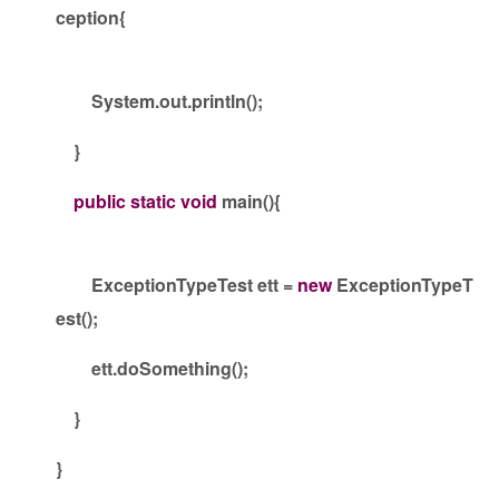
ception{
System.out.println();
}
public
static
void
main(){
ExceptionTypeTest ett =
new
ExceptionTypeT
est();
ett.doSomething();
}
}