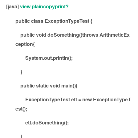
[java]
view plain
copy
print
?
public
class
ExceptionTypeTest {
public
void
doSomething()
throws
ArithmeticEx
ception{
System.out.println();
}
public
static
void
main(){
ExceptionTypeTest ett =
new
ExceptionTypeT
est();
ett.doSomething();
}