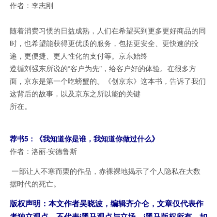
作者：李志刚
随着消费习惯的日益成熟，人们在希望买到更多更好商品的同
时，也希望能获得更优质的服务，包括更安全、更快速的投
递，更便捷、更人性化的支付等。京东始终
遵循刘强东所说的“客户为先”，给客户好的体验。在很多方
面，京东是第一个吃螃蟹的。《创京东》这本书，告诉了我们
这背后的故事，以及京东之所以能的关键
所在。
荐书5：《我知道你是谁，我知道你做过什么》
作者：洛丽·安德鲁斯
一部让人不寒而栗的作品，赤裸裸地揭示了个人隐私在大数
据时代的死亡。
版权声明：本文作者
吴晓波
，编辑齐介仑，文章仅代表作
者独立观点，不代表i黑马观点与立场，
i黑马版权所有，如