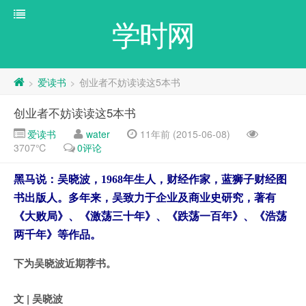
学时网
爱读书
创业者不妨读读这5本书
>
>
创业者不妨读读这5本书
爱读书
water
11年前 (2015-06-08)
3707℃
0评论
黑马说：吴晓波，1968年生人，财经作家，蓝狮子财经图
书出版人。多年来，吴致力于企业及商业史研究，著有
《大败局》、《激荡三十年》、《跌荡一百年》、《浩荡
两千年》等作品。
下为吴晓波近期荐书。
文 | 吴晓波