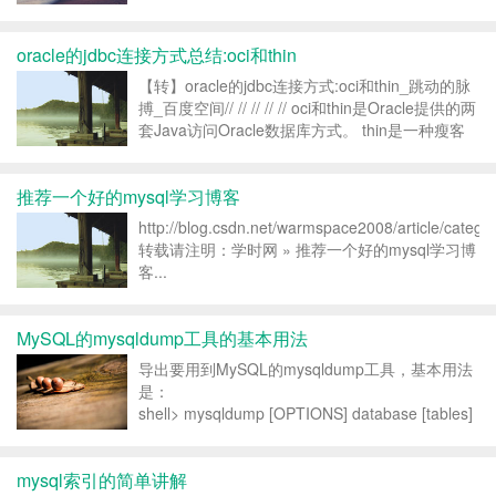
zoom=parseInt(o.style.zoom, 10)||10...
oracle的jdbc连接方式总结:oci和thin
【转】oracle的jdbc连接方式:oci和thin_跳动的脉
搏_百度空间// // // // // oci和thin是Oracle提供的两
套Java访问Oracle数据库方式。 thin是一种瘦客
户端的连接方式，即采用这种连接方式不需要安装
oracle客户端...
推荐一个好的mysql学习博客
http://blog.csdn.net/warmspace2008/article/categ
转载请注明：学时网 » 推荐一个好的mysql学习博
客...
MySQL的mysqldump工具的基本用法
导出要用到MySQL的mysqldump工具，基本用法
是：
shell> mysqldump [OPTIONS] database [tables]
如果你不给定任何表，整个数据库将被导出。 通
过执行mysqldump –help，你能得到你
mysql索引的简单讲解
mysqldump的...