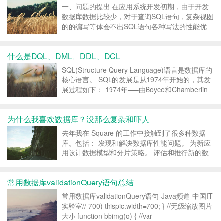
量）...
一、问题的提出 在应用系统开发初期，由于开发
数据库数据比较少，对于查询SQL语句，复杂视图
的的编写等体会不出SQL语句各种写法的性能优
劣，但是如果将应用 系统提交实际应用后，随着
数据库中数据的增加，系统的响应速度就成为目前
什么是DQL、DML、DDL、DCL
系统需要解决的最主要的问题之一。系统优化中一
个很重要的方...
SQL(Structure Query Language)语言是数据库的
核心语言。 SQL的发展是从1974年开始的，其发
展过程如下： 1974年—–由Boyce和Chamberlin
提出，当时称SEQUEL。 1976年—–IB...
为什么我喜欢数据库？没那么复杂和吓人
去年我在 Square 的工作中接触到了很多种数据
库。包括： 发现和解决数据库性能问题。 为新应
用设计数据模型和分片策略。 评估和推行新的数
据库。 起初是为需求所迫，但我很快就对数据库
着迷了。数据库的交叉研究几乎横贯了计算科学的
常用数据库validationQuery语句总结
每个领域——它的理论和实现都非常复杂，而且
富...
常用数据库validationQuery语句-Java频道-中国IT
实验室// 700) thispic.width=700; } //无级缩放图片
大小 function bbimg(o) { //var