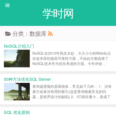
学时网
分类：数据库
NoSQL介绍入门
NoSQL在2010年风生水起，大大小小的Web站点
在追求高性能高可靠性方面，不由自主都选择了
NoSQL技术作为优先考虑的方面。今年伊始，
InfoQ中文站有幸邀请到凤凰网的孙立先生，为大
家分享他之于NoSQL方面的经验和体会。 非常荣
50种方法优化SQL Server
幸能受邀在InfoQ开辟这样一个关于NoSQ...
查询速度慢的原因很多，常见如下几种： 1、没有
索引或者没有用到索引(这是查询慢最常见的问
题，是程序设计的缺陷) 2、I/O吞吐量小，形成了
瓶颈效应。 3、没有创建计算列导致查询不优化。
4、内存不足 5、网络速度慢 6、查询出的数据量
SQL 优化原则
过大（可以采用多次查询，其他的方法降低数据