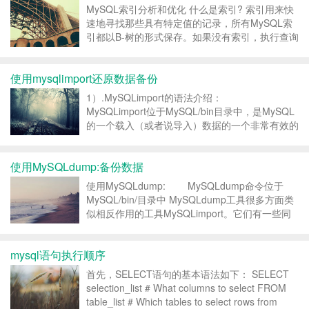
MySQL索引分析和优化 什么是索引? 索引用来快
速地寻找那些具有特定值的记录，所有MySQL索
引都以B-树的形式保存。如果没有索引，执行查询
时MySQL必须从第一个记录开始扫描整个表的所
有记录，直至找到符合要求的记录。表里面的记录
使用mysqlimport还原数据备份
数量越多，这个操作的代价就越高。如果作...
1）.MySQLimport的语法介绍：
MySQLimport位于MySQL/bin目录中，是MySQL
的一个载入（或者说导入）数据的一个非常有效的
工具。这是一个命令行工具。有两个参数以及大量
的选项可供选择。这个工具把一个文本文件
使用MySQLdump:备份数据
（textfile）导入到你指定的数...
使用MySQLdump: MySQLdump命令位于
MySQL/bin/目录中 MySQLdump工具很多方面类
似相反作用的工具MySQLimport。它们有一些同
样的选项。但MySQLdump能够做更多的事情。它
可以把整个数据库装载到一个单独的文本文件中。
mysql语句执行顺序
这个文件包...
首先，SELECT语句的基本语法如下： SELECT
selection_list # What columns to select FROM
table_list # Which tables to select rows from