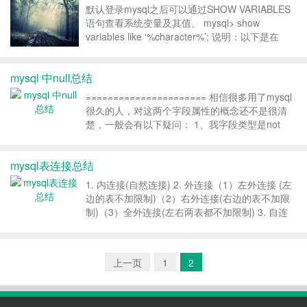
默认登录mysql之后可以通过SHOW VARIABLES
语句查看系统变量及其值。 mysql> show
variables like ‘%character%’; 说明：以下是在
CentOS-6.2下的设置 （不同的版本可能有些差
异，比如文件的...
mysql 中null总结
====================== 相信很多用了mysql
很久的人，对这两个字段属性的概念还不是很清
楚，一般会有以下疑问： 1、我字段类型是not
null，为什么我可以插入空值 2、为毛not null的效
率比null高 3、判断字段不为空的时候，到底要
mysql表连接总结
selec...
1. 内连接(自然连接) 2. 外连接（1）左外连接 (左
边的表不加限制)（2）右外连接(右边的表不加限
制)（3）全外连接(左右两表都不加限制) 3. 自连
接（同一张表内的连接）SQL的标准语法：select
table1.column, table2.column from...
上一页
1
2