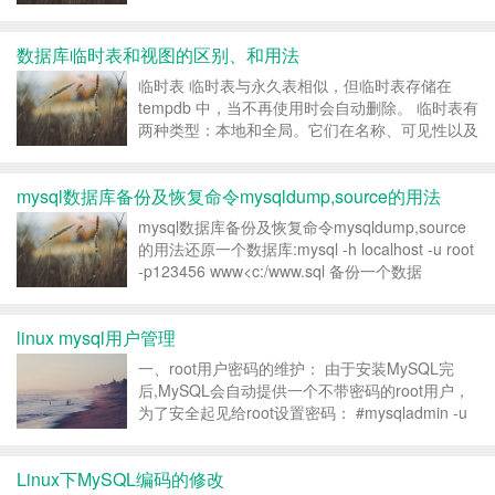
WHERE primary_constrai...
数据库临时表和视图的区别、和用法
临时表 临时表与永久表相似，但临时表存储在
tempdb 中，当不再使用时会自动删除。 临时表有
两种类型：本地和全局。它们在名称、可见性以及
可用性上有区别。本地临时表的名称以单个数字符
号 (#) 打头；它们仅对当前的用户连接是可见的；
mysql数据库备份及恢复命令mysqldump,source的用法
当用户从 SQL Server 实例断开连接时...
mysql数据库备份及恢复命令mysqldump,source
的用法还原一个数据库:mysql -h localhost -u root
-p123456 www<c:/www.sql 备份一个数据
库:mysqldump -h localhost -u root -p123...
linux mysql用户管理
一、root用户密码的维护： 由于安装MySQL完
后,MySQL会自动提供一个不带密码的root用户，
为了安全起见给root设置密码： #mysqladmin -u
root password 123 (123为密码，也可以写
成:’123’或”...
Linux下MySQL编码的修改