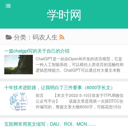
学时网
分类：码农人生
一篇chatgpt写的关于自己的介绍
ChatGPT是一款由OpenAI开发的语言模型，它是
一种人工智能系统，可以模仿人类语言的流畅性和
逻辑思维能力。ChatGPT可以通过对大量文本数
据的学习，为用户提供自然的对话交互，并以一种
类似于人类的方式回答用户的问题。 ChatGPT的
十年技术进阶路，让我明白了三件要事（8000字长文）
设计初衷是帮助人们更轻松地与计算...
前言 【本文于2022-5-10日首发于ITPUB微信
公众号平台】 该篇文章是我第一次跟DTCC合
作编写的，整篇文章大概8000字，可能花您15分
钟阅读。我和DTCC的韩楠老师，共花7了天时
间，每天把该文章打磨到晚上12点，在这非常感
互联网常用英文缩写：DAU、ROI、MCN……
谢编辑老师的负责与付出。...