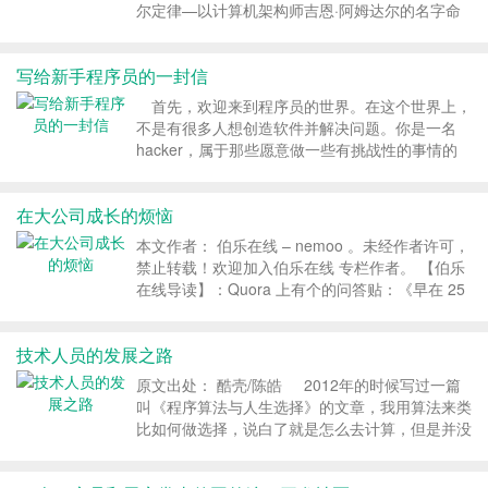
尔定律—以计算机架构师吉恩·阿姆达尔的名字命
名的定律，用于寻找仅对系统的一部分进行改进时
整个系统预期得到的最大改进。换言之，该定律要
写给新手程序员的一封信
讨论的是为什么增加某些东西并不总能带来能力的
翻番。该定律可...
首先，欢迎来到程序员的世界。在这个世界上，
不是有很多人想创造软件并解决问题。你是一名
hacker，属于那些愿意做一些有挑战性的事情的
人。 “当你不创造东西时，你只会根据自己的
感觉而不是能力去看待问题。” –
在大公司成长的烦恼
WhyTheLuckyStiff 对于下面的文字你不必完
全接受...
本文作者： 伯乐在线 – nemoo 。未经作者许可，
禁止转载！欢迎加入伯乐在线 专栏作者。 【伯乐
在线导读】：Quora 上有个的问答贴：《早在 25
年前微软员工超过 10 万人，当 Google 员工数量
也突破这...
技术人员的发展之路
原文出处： 酷壳/陈皓 2012年的时候写过一篇
叫《程序算法与人生选择》的文章，我用算法来类
比如何做选择，说白了就是怎么去计算，但是并没
有讲程序员可以发展的方向有哪些。 所以，就算
是有这些所谓的方法论，我们可能对自己的...