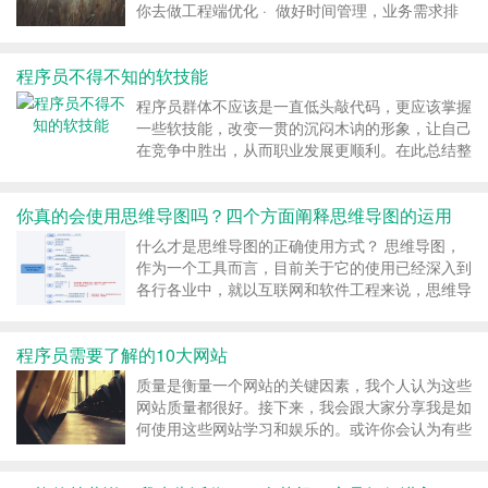
你去做工程端优化 · 做好时间管理，业务需求排
期，排期的时候要考虑工程端的优化（富余时间）
· 自己制造学习场景（不要说自己没有机会学习，
程序员不得不知的软技能
碰...
程序员群体不应该是一直低头敲代码，更应该掌握
一些软技能，改变一贯的沉闷木讷的形象，让自己
在竞争中胜出，从而职业发展更顺利。在此总结整
理了几个常用软技能点供大家参考~ 1、及时复盘
的习惯 所谓复盘？就是对已做过的项目、事情进
你真的会使用思维导图吗？四个方面阐释思维导图的运用
行一次回顾和总结，从中发现问题，这如...
什么才是思维导图的正确使用方式？ 思维导图，
作为一个工具而言，目前关于它的使用已经深入到
各行各业中，就以互联网和软件工程来说，思维导
图就常出现在：需求访谈，需求分析，概要和详细
设计等环节，作为设计辅助手段使用。 它也经常
程序员需要了解的10大网站
出现在各类会议，演讲过程中，作为讲解提纲使
用，...
质量是衡量一个网站的关键因素，我个人认为这些
网站质量都很好。接下来，我会跟大家分享我是如
何使用这些网站学习和娱乐的。或许你会认为有些
网站适合任何水平的开发者，但是我认为：对于
Java开发牛人来说，网站的好坏取决于如何使用