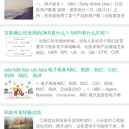
一、用户相关 1、DAU（Daily Active User）日活
跃用户数量 说明：通常统计一日（统计日）之
内，登录或使用了某个产品的用户数（去除重复登
录的用户） 2、MAU（Monthly Active User）月
活跃用户人数 说明：通常统计一个月（...
互联网公司使用的OKR是什么？与KPI有什么不同？
“ 当我们在学校的时候，没有人告诉关于我们还需
要学习很多首字母缩略词。在技术和产品领域尤其
如此。OKR、KPI、UX、UI、QA、CTR、CVR、
ROI等等。而今天我们主要关注两个指标，OKR和
KPI。在互联网工作每一个人被要求设定自己的
o2o b2b b2c c2c b2a 电子商务ABC、B2B、B2C、C2C、
OKR或KPI。OKR和KPI是用于设定...
B2M、M2C、B2A
1, 电子商务ABC、B2B、B2C、C2C、B2M、
M2C、B2A、C2A及O2O … 1、ABC = Agent、
Business、Consumer。ABC 模式是新型电子商
务模式的一种，被誉为继阿里巴巴 B2B 模式、京
东商城 B2C 模式以及淘...
码农开发经验总结
· 工程优化和业务开发同时进行，小步迭代工程端
优化代码，两手进行，业务需求不可能停下来，等