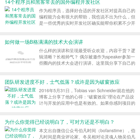
14个程序员和黑客常去的国外编程开发社区
作为程序员，选择好合适的开发社区对提高自己的
编程能力会有很大的帮助，我也说不出为什么，但
是一些优秀的实时开发社区确实能帮你积累不少开
发经验。 下面我们来看一下程序员经常去的14个
顶级开发者社区，如果你还不知道它们，那么赶紧
如何做一场B格满满的技术大会演讲
去看看，也许会有意想不到的收获。 Stack
Over...
什么样的演讲和呈现最受听众欢迎，内容干货？逻
辑清晰？长相帅气？ 偶尔被邀作为speaker参加一
些圈内的技术大会进行演讲。这里我分享下自己的
经验，如何做一场B格满满的技术大会演讲，希望
给做汇报、总结、述职的技术小伙伴一些小启示。
团队研发进度不好，士气低落？或许是因为破窗效应
【一、了解听众的诉求】 如同架构设计...
2016年5月31日，Tobias van Schneider就在他的
博客上分享了他的心得：“破窗效应”理论在产品设
计与开发的应用中也是有效的。如果你感到项目的
进度近乎停滞，给你带来烦躁的话，很可能就是因
为“破窗效应”。博主讲解了“破窗效应”理论，并提
为什么你觉得已经说明白了，可对方还是不明白？
出了如何在项目实施中应用“破...
本文出自微信公众号伯凡时间（bofanstime），伯
凡时间是商业评论家、冬吴相对论灵魂人物吴伯凡