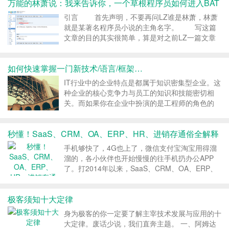
万能的林萧说：我来告诉你，一个草根程序员如何进入BAT
它们。 1、Stackoverflow Stackover...
引言 首先声明，不要再问LZ谁是林萧，林萧
就是某著名程序员小说的主角名字。 写这篇
文章的目的其实很简单，算是对之前LZ一篇文章
的补充和完善。 之前LZ写过一篇《回答阿里
社招面试如何准备，顺便谈谈对于Java程序猿学
如何快速掌握一门新技术/语言/框架…
习当中各个阶段的建议》，那篇文章LZ主要介绍
了如何应对...
IT行业中的企业特点是都属于知识密集型企业。这
种企业的核心竞争力与员工的知识和技能密切相
关。而如果你在企业中扮演的是工程师的角色的
话，那么你的核心竞争力就是IT相关的知识与技能
的储备情况。而众所周知，IT行业是一个大量产生
秒懂！SaaS、CRM、OA、ERP、HR、进销存通俗全解释
新知识的地方，就拿Web前端举例，短短的5，6
年时间，...
手机够快了，4G也上了，微信支付宝淘宝用得溜
溜的，各小伙伴也开始慢慢的往手机扔办公APP
了。打2014年以来，SaaS、CRM、OA、ERP、
HR、APM、进销存、财务系统等，这些名词大量
的出现在朋友圈、电视楼宇广告和百万千万融资资
极客须知十大定律
讯当中。但如果真有人问你，它们是什么意思有什
么区...
身为极客的你一定要了解主宰技术发展与应用的十
大定律。废话少说，我们直奔主题。 一、阿姆达