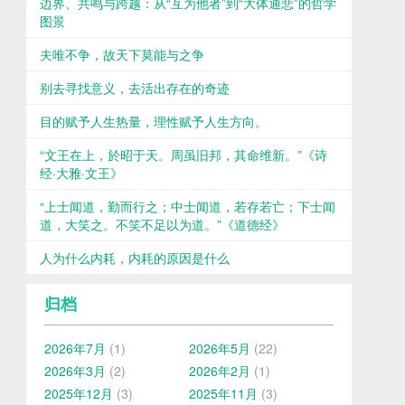
边界、共鸣与跨越：从“互为他者”到“大体通悲”的哲学
图景
夫唯不争，故天下莫能与之争
别去寻找意义，去活出存在的奇迹
目的赋予人生热量，理性赋予人生方向。
“文王在上，於昭于天。周虽旧邦，其命维新。”《诗
经·大雅·文王》
“上士闻道，勤而行之；中士闻道，若存若亡；下士闻
道，大笑之。不笑不足以为道。”《道德经》
人为什么内耗，内耗的原因是什么
归档
2026年7月
(1)
2026年5月
(22)
2026年3月
(2)
2026年2月
(1)
2025年12月
(3)
2025年11月
(3)