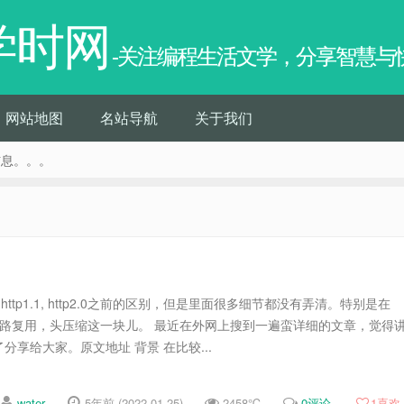
学时网
-关注编程生活文学，分享智慧与
网站地图
名站导航
关于我们
信息。。。
, http1.1, http2.0之前的区别，但是里面很多细节都没有弄清。特别是在
间关于多路复用，头压缩这一块儿。 最近在外网上搜到一遍蛮详细的文章，觉得
享给大家。原文地址 背景 在比较...
water
5年前 (2022-01-25)
2458℃
0评论
1
喜欢