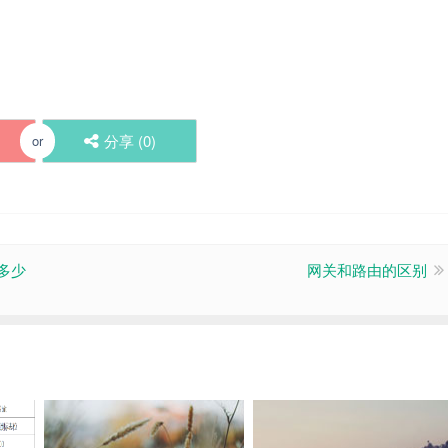
！
分享 (
0
)
or
多少
网关和路由的区别