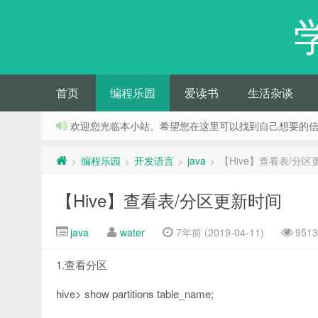
首页
编程乐园
爱读书
生活杂谈
欢迎您光临本小站。希望您在这里可以找到自己想要的
编程乐园
开发语言
java
【Hive】查看表/分
>
>
>
>
【Hive】查看表/分区更新时间
java
water
7年前 (2019-04-11)
951
1.查看分区
hive> show partitions table_name;