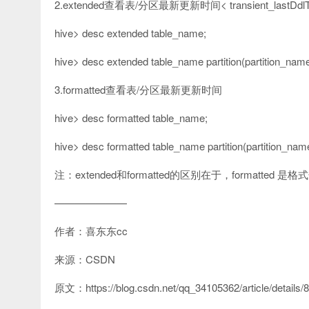
2.extended查看表/分区最新更新时间< transient_lastDdlT
hive> desc extended table_name;
hive> desc extended table_name partition(partition_name
3.formatted查看表/分区最新更新时间
hive> desc formatted table_name;
hive> desc formatted table_name partition(partition_name
注：extended和formatted的区别在于，formatte
———————
作者：喜东东cc
来源：CSDN
原文：https://blog.csdn.net/qq_34105362/article/details