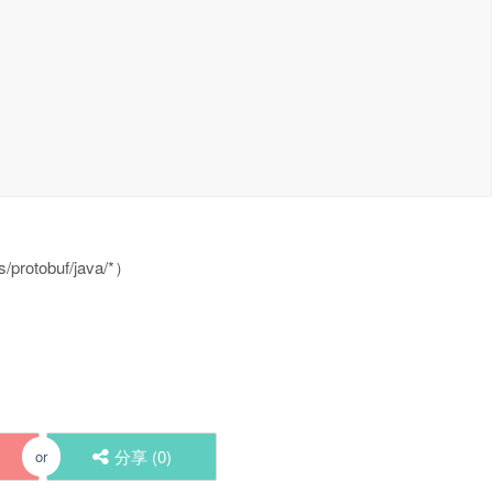
rotobuf/java/*）
分享 (
0
)
or