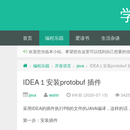
首页
编程乐园
爱读书
生活杂谈
欢迎您光临本小站。希望您在这里可以找到自己想要的
编程乐园
开发语言
java
IDEA１安装protobuf
>
>
>
>
IDEA１安装protobuf 插件
java
water
6年前 (2020-07-15)
342
采用IDEA的插件执行PB的文件的JAVA编译，这样的
第一步：安装插件