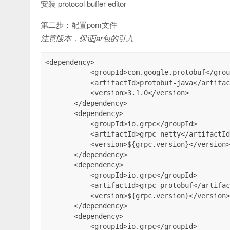
安装 protocol buffer editor
第二步：配置pom文件
注意版本，保证jar包的引入
<dependency>

           <groupId>com.google.protobuf</groupId>

           <artifactId>protobuf-java</artifactId>

           <version>3.1.0</version>

       </dependency>

       <dependency>

           <groupId>io.grpc</groupId>

           <artifactId>grpc-netty</artifactId>

           <version>${grpc.version}</version>

       </dependency>

       <dependency>

           <groupId>io.grpc</groupId>

           <artifactId>grpc-protobuf</artifactId>

           <version>${grpc.version}</version>

       </dependency>

       <dependency>

           <groupId>io.grpc</groupId>
