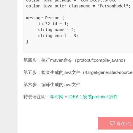
option java_package = "com.ptest.proto";

option java_outer_classname = "PersonModel";

message Person {

     int32 id = 1;

     string name = 2;

     string email = 3;

}

第四步：执行maven命令（protobuf:compile-javano）
第五步：检查生成的java文件（/target/generated-sources/p
第六步：编译生成的java文件
转载请注明：
学时网
»
IDEA１安装protobuf 插件
喜欢 (
1
)