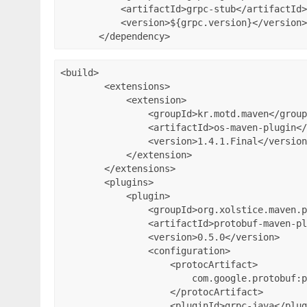
           <artifactId>grpc-stub</artifactId>

           <version>${grpc.version}</version>

<build>

        <extensions>

            <extension>

                <groupId>kr.motd.maven</groupId>

                <artifactId>os-maven-plugin</artifactId>

                <version>1.4.1.Final</version>

            </extension>

        </extensions>

        <plugins>

            <plugin>

                <groupId>org.xolstice.maven.plugins</groupId>

                <artifactId>protobuf-maven-plugin</artifactId>

                <version>0.5.0</version>

                <configuration>

                    <protocArtifact>

                        com.google.protobuf:protoc:3.1.0:exe:${os.detected.classifier}

                    </protocArtifact>

                    <pluginId>grpc-java</pluginId>
