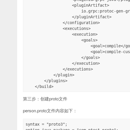
                    <pluginArtifact>

                        io.grpc:protoc-gen-grpc-java:${grpc.version}:exe:${os.detected.classifier}

                    </pluginArtifact>

                </configuration>

                <executions>

                    <execution>

                        <goals>

                            <goal>compile</goal>

                            <goal>compile-custom</goal>

                        </goals>

                    </execution>

                </executions>

            </plugin>

        </plugins>

第三步：创建proto文件
person.proto文件内容如下：
syntax = "proto3";
