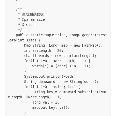
    /**

     * 生成测试数据

     * @param size

     * @return

     */

    public static Map<String, Long> generateTest
Data(int size) {

        Map<String, Long> map = new HashMap();

        int arrLength = 26;

        char[] words = new char[arrLength];

        for(int i=0; i<arrLength; i++) {

            words[i] = (char) ('a' + i);

        }

        System.out.println(words);

        String demoWord = new String(words);

        for(int i=0; i<size; i++) {

            String key = demoWord.substring(i%ar
rLength, i%arrLength) + i;

            long val = i;

            map.put(key, val);

        }
