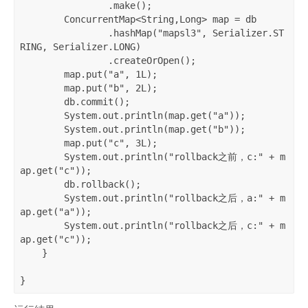
                .make();

        ConcurrentMap<String,Long> map = db

                .hashMap("mapsl3", Serializer.ST
RING, Serializer.LONG)

                .createOrOpen();

        map.put("a", 1L);

        map.put("b", 2L);

        db.commit();

        System.out.println(map.get("a"));

        System.out.println(map.get("b"));

        map.put("c", 3L);

        System.out.println("rollback之前，c:" + m
ap.get("c"));

        db.rollback();

        System.out.println("rollback之后，a:" + m
ap.get("a"));

        System.out.println("rollback之后，c:" + m
ap.get("c"));

    }

}