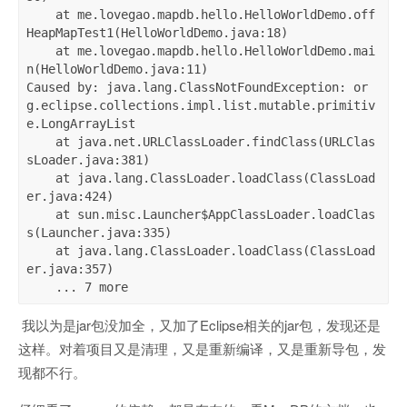
    at me.lovegao.mapdb.hello.HelloWorldDemo.off
HeapMapTest1(HelloWorldDemo.java:18)

    at me.lovegao.mapdb.hello.HelloWorldDemo.mai
n(HelloWorldDemo.java:11)

Caused by: java.lang.ClassNotFoundException: or
g.eclipse.collections.impl.list.mutable.primitiv
e.LongArrayList

    at java.net.URLClassLoader.findClass(URLClas
sLoader.java:381)

    at java.lang.ClassLoader.loadClass(ClassLoad
er.java:424)

    at sun.misc.Launcher$AppClassLoader.loadClas
s(Launcher.java:335)

    at java.lang.ClassLoader.loadClass(ClassLoad
er.java:357)

    ... 7 more
我以为是jar包没加全，又加了Eclipse相关的jar包，发现还是
这样。对着项目又是清理，又是重新编译，又是重新导包，发
现都不行。