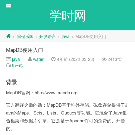
学时网
编程乐园
开发语言
java
MapDB使用入门
>
>
>
>
MapDB使用入门
java
water
4年前 (2022-03-23)
2413℃
0评论
背景
MapDB官网：http://www.mapdb.org
官方翻译之后的话：MapDB基于堆外存储、磁盘存储提供了J
ava的Maps、Sets、Lists、Queues等功能。它混合了Java集
合框架和数据库引擎。它是基于Apache许可的免费的、开源
的。