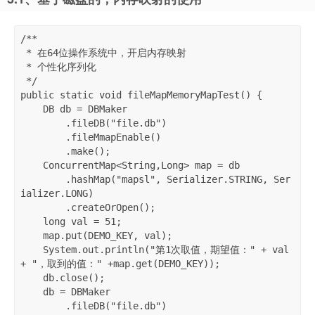
/**

 * 在64位操作系统中，开启内存映射

 * 个性化序列化

 */

public static void fileMapMemoryMapTest() {

    DB db = DBMaker

        .fileDB("file.db")

        .fileMmapEnable()

        .make();

    ConcurrentMap<String,Long> map = db

        .hashMap("mapsl", Serializer.STRING, Ser
ializer.LONG)

        .createOrOpen();

    long val = 51;

    map.put(DEMO_KEY, val);

    System.out.println("第1次取值，期望值：" + val 
+ "，取到的值：" +map.get(DEMO_KEY));

    db.close();

    db = DBMaker

        .fileDB("file.db")
