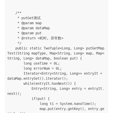
    /**

     * putGet测试

     * @param map

     * @param dataMap

     * @param put

     * @return <耗时, 异常数>

     */

    public static TwoTuple<Long, Long> putGetMap
Test(String mapType, Map<String, Long> map, Map<
String, Long> dataMap, boolean put) {

        long useTime = 0L;

        long errorNum = 0L;

        Iterator<Entry<String, Long>> entryIt = 
dataMap.entrySet().iterator();

        while(entryIt.hasNext()) {

            Entry<String, Long> entry = entryIt.
next();

            if(put) {

                long t1 = System.nanoTime();

                map.put(entry.getKey(), entry.ge