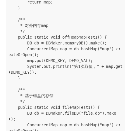
        return map;

    }

    /**

     * 对外内存map

     */

    public static void offHeapMapTest1() {

        DB db = DBMaker.memoryDB().make();

        ConcurrentMap map = db.hashMap("map").cr
eateOrOpen();

        map.put(DEMO_KEY, DEMO_VAL);

        System.out.println("第1次取值，" + map.get
(DEMO_KEY));

    }

    /**

     * 基于磁盘的存储

     */

    public static void fileMapTest1() {

        DB db = DBMaker.fileDB("file.db").make
();

        ConcurrentMap map = db.hashMap("map").cr
eateOrOpen();
