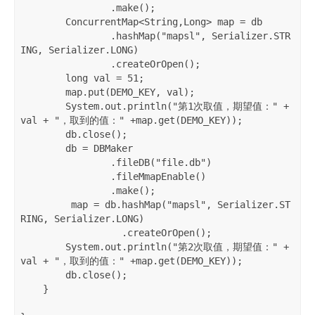
                .make();

        ConcurrentMap<String,Long> map = db

                .hashMap("mapsl", Serializer.STR
ING, Serializer.LONG)

                .createOrOpen();

        long val = 51;

        map.put(DEMO_KEY, val);

        System.out.println("第1次取值，期望值：" + 
val + "，取到的值：" +map.get(DEMO_KEY));

        db.close();

        db = DBMaker

                .fileDB("file.db")

                .fileMmapEnable()

                .make();

         map = db.hashMap("mapsl", Serializer.ST
RING, Serializer.LONG)

                  .createOrOpen();

        System.out.println("第2次取值，期望值：" + 
val + "，取到的值：" +map.get(DEMO_KEY));

        db.close();

    }
