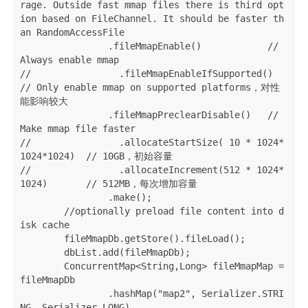
rage. Outside fast mmap files there is third opt
ion based on FileChannel. It should be faster th
an RandomAccessFile

                .fileMmapEnable()            // 
Always enable mmap

//                .fileMmapEnableIfSupported() 
// Only enable mmap on supported platforms，对性
能影响较大

                .fileMmapPreclearDisable()   // 
Make mmap file faster

//                .allocateStartSize( 10 * 1024*
1024*1024)  // 10GB，初始容量

//                .allocateIncrement(512 * 1024*
1024)       // 512MB，每次增加容量

                .make();

        //optionally preload file content into d
isk cache

        fileMmapDb.getStore().fileLoad();

        dbList.add(fileMmapDb);

        ConcurrentMap<String,Long> fileMmapMap = 
fileMmapDb

                .hashMap("map2", Serializer.STRI
NG, Serializer.LONG)
