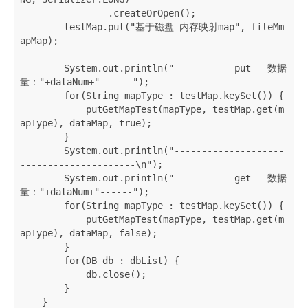
                .createOrOpen();

        testMap.put("基于磁盘-内存映射map", fileMm
apMap);

        System.out.println("-----------put---数据
量："+dataNum+"------");

        for(String mapType : testMap.keySet()) {

            putGetMapTest(mapType, testMap.get(m
apType), dataMap, true);

        }

        System.out.println("--------------------
---------------------\n");

        System.out.println("-----------get---数据
量："+dataNum+"------");

        for(String mapType : testMap.keySet()) {

            putGetMapTest(mapType, testMap.get(m
apType), dataMap, false);

        }

        for(DB db : dbList) {

            db.close();

        }

    }
