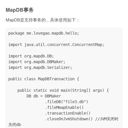
MapDB事务
MapDB是支持事务的，具体使用如下：
package me.lovegao.mapdb.hello;

import java.util.concurrent.ConcurrentMap;

import org.mapdb.DB;

import org.mapdb.DBMaker;

import org.mapdb.Serializer;

public class MapDBTransaction {

    public static void main(String[] args) {

        DB db = DBMaker

                .fileDB("file3.db")

                .fileMmapEnable()

                .transactionEnable()

                .closeOnJvmShutdown() //JVM关闭时
关闭db
