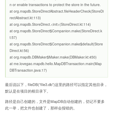
n or enable transactions to protect the store in the future.
at org.mapdb.StoreDirectAbstract.fileHeaderCheck(StoreDi
rectAbstract.kt:113)
at org.mapdb.StoreDirect.<init>(StoreDirect.kt:114)
at org.mapdb.StoreDirect$Companion.make(StoreDirect.k
t:57)
at org.mapdb.StoreDirect$Companion.make$default(Store
Direct.kt:56)
at org.mapdb.DBMaker$Maker.make(DBMaker.kt:450)
at me.lovegao.mapdb.hello.MapDBTransaction.main(Map
DBTransaction.java:17)
最后说以下，fileDB(“file3.db”)这里的路径可以指定其他目录，
默认是在项目的根目录下。
路径是自己创建的，文件是MapDB自动创建的，切记不要多
此一举，把文件也创建了，那样会报错的。