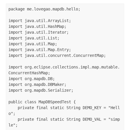
package me.lovegao.mapdb.hello;

import java.util.ArrayList;

import java.util.HashMap;

import java.util.Iterator;

import java.util.List;

import java.util.Map;

import java.util.Map.Entry;

import java.util.concurrent.ConcurrentMap;

import org.eclipse.collections.impl.map.mutable.
ConcurrentHashMap;

import org.mapdb.DB;

import org.mapdb.DBMaker;

import org.mapdb.Serializer;

public class MapDBSpeedTest {

    private final static String DEMO_KEY = "Hell
o";

    private final static String DEMO_VAL = "simp
le";
