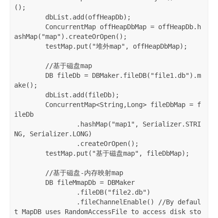
();

        dbList.add(offHeapDb);

        ConcurrentMap offHeapDbMap = offHeapDb.h
ashMap("map").createOrOpen();

        testMap.put("堆外map", offHeapDbMap);

        //基于磁盘map

        DB fileDb = DBMaker.fileDB("file1.db").m
ake();

        dbList.add(fileDb);

        ConcurrentMap<String,Long> fileDbMap = f
ileDb

                .hashMap("map1", Serializer.STRI
NG, Serializer.LONG)

                .createOrOpen();

        testMap.put("基于磁盘map", fileDbMap);

        //基于磁盘-内存映射map

        DB fileMmapDb = DBMaker

                .fileDB("file2.db")

                .fileChannelEnable() //By defaul
t MapDB uses RandomAccessFile to access disk sto