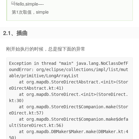
–Hello,simple—-
第1次取值，simple
2.1、插曲
刚开始执行的时候，总是报下面的异常
Exception in thread "main" java.lang.NoClassDefF
oundError: org/eclipse/collections/impl/list/mut
able/primitive/LongArrayList

    at org.mapdb.StoreDirectAbstract.<init>(Stor
eDirectAbstract.kt:41)

    at org.mapdb.StoreDirect.<init>(StoreDirect.
kt:30)

    at org.mapdb.StoreDirect$Companion.make(Stor
eDirect.kt:57)

    at org.mapdb.StoreDirect$Companion.make$defa
ult(StoreDirect.kt:56)

    at org.mapdb.DBMaker$Maker.make(DBMaker.kt:4
50)
