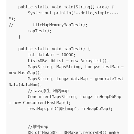
    public static void main(String[] args) {

        System.out.println("--Hello,simple----
");

//        fileMapMemoryMapTest();

        mapTest();

    }

    public static void mapTest() {

        int dataNum = 10000;

        List<DB> dbList = new ArrayList();

        Map<String, Map<String, Long>> testMap = 
new HashMap();

        Map<String, Long> dataMap = generateTest
Data(dataNum);

        //java原生-堆内map

        ConcurrentMap<String, Long> inHeapDbMap 
= new ConcurrentHashMap();

        testMap.put("原生map", inHeapDbMap);

        //堆外map

        DB offHeapDb = DBMaker.memoryDB().make