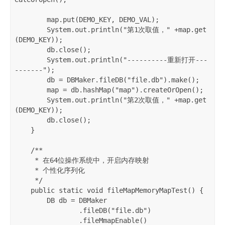
        map.put(DEMO_KEY, DEMO_VAL);

        System.out.println("第1次取值，" +map.get
(DEMO_KEY));

        db.close();

        System.out.println("----------重新打开---
-------");

        db = DBMaker.fileDB("file.db").make();

        map = db.hashMap("map").createOrOpen();

        System.out.println("第2次取值，" +map.get
(DEMO_KEY));

        db.close();

    }

    /**

     * 在64位操作系统中，开启内存映射

     * 个性化序列化

     */

    public static void fileMapMemoryMapTest() {

        DB db = DBMaker

                .fileDB("file.db")

                .fileMmapEnable()
