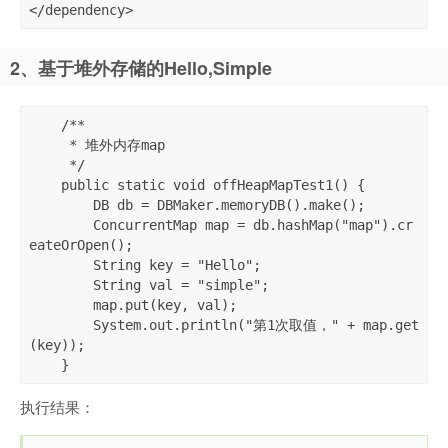
</dependency>
2、基于堆外存储的Hello,Simple
    /**

     * 堆外内存map

     */

    public static void offHeapMapTest1() {

        DB db = DBMaker.memoryDB().make();

        ConcurrentMap map = db.hashMap("map").cr
eateOrOpen();

        String key = "Hello";

        String val = "simple";

        map.put(key, val);

        System.out.println("第1次取值，" + map.get
(key));

    }
执行结果：