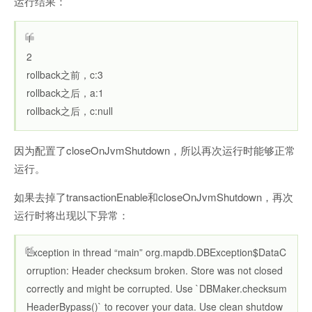
运行结果：
1
2
rollback之前，c:3
rollback之后，a:1
rollback之后，c:null
因为配置了closeOnJvmShutdown，所以再次运行时能够正常
运行。
如果去掉了transactionEnable和closeOnJvmShutdown，再次
运行时将出现以下异常：
Exception in thread “main” org.mapdb.DBException$DataC
orruption: Header checksum broken. Store was not closed
correctly and might be corrupted. Use `DBMaker.checksum
HeaderBypass()` to recover your data. Use clean shutdow