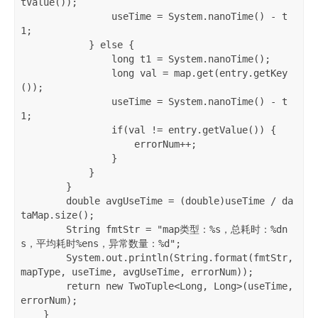
tValue());

                useTime = System.nanoTime() - t
1;

            } else {

                long t1 = System.nanoTime();

                long val = map.get(entry.getKey
());

                useTime = System.nanoTime() - t
1;

                if(val != entry.getValue()) {

                    errorNum++;

                }

            }

        }

        double avgUseTime = (double)useTime / da
taMap.size();

        String fmtStr = "map类型：%s，总耗时：%dn
s，平均耗时%ens，异常数量：%d";

        System.out.println(String.format(fmtStr, 
mapType, useTime, avgUseTime, errorNum));

        return new TwoTuple<Long, Long>(useTime, 
errorNum);

    }
