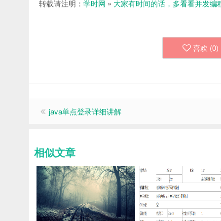
转载请注明：
学时网
»
大家有时间的话，多看看并发编
喜欢 (
0
)
java单点登录详细讲解
相似文章