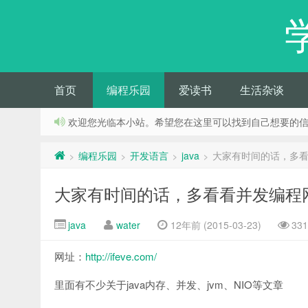
首页
编程乐园
爱读书
生活杂谈
欢迎您光临本小站。希望您在这里可以找到自己想要的
编程乐园
开发语言
java
大家有时间的话，多
>
>
>
>
大家有时间的话，多看看并发编程
java
water
12年前 (2015-03-23)
33
网址：
http://ifeve.com/
里面有不少关于java内存、并发、jvm、NIO等文章